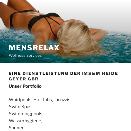
Zum
Inhalt
springen
MENSRELAX
Wellness Services
EINE DIENSTLEISTUNG DER
IMS&M HEIDE
GEYER GBR
Unser Portfolio
Whirlpools, Hot Tubs, Jacuzzis,
Swim Spas,
Swimmingpools,
Wasserhygiene,
Saunen,